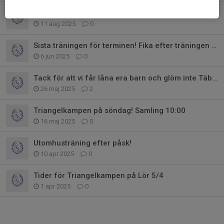
Ny termin, nya möjligheter
11 aug 2025
0
Sista träningen för terminen! Fika efter träningen på måndag
6 jun 2025
0
Tack för att vi får låna era barn och glöm inte Täby open!
26 maj 2025
2
Triangelkampen på söndag! Samling 10:00
16 maj 2025
0
Utomhusträning efter påsk!
10 apr 2025
0
Tider för Triangelkampen på Lör 5/4
1 apr 2025
0