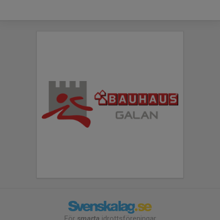
För
smarta
idrottsföreningar