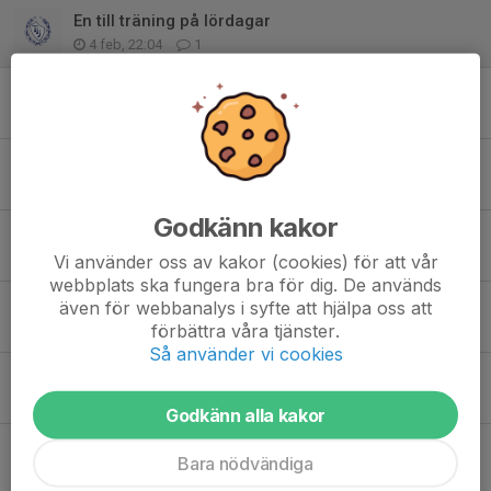
En till träning på lördagar
4 feb, 22:04
1
Nyköpingslägret snart fullt! In och boka
26 jan, 14:08
1
Täby Vinterspel- "Vår egen tävling"
24 nov 2025
0
Godkänn kakor
3 tävlingar innan jul 💪💙🤍❤️
5 nov 2025
0
Vi använder oss av kakor (cookies) för att vår
webbplats ska fungera bra för dig. De används
Inomhussässong, nya tider- och förutsättningar!
även för webbanalys i syfte att hjälpa oss att
förbättra våra tjänster.
23 okt 2025
0
Så använder vi cookies
kallelsen ändrad skriv gärna in om ni kan vara funktionärer
2 sep 2025
0
Godkänn alla kakor
Triangelkampen omg 3 på Söndag
Bara nödvändiga
1 sep 2025
2