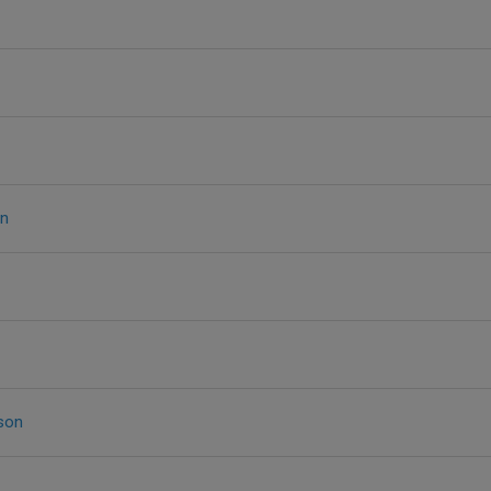
on
son