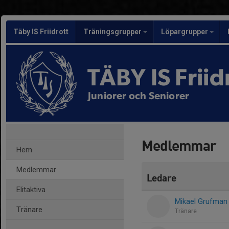
Täby IS Friidrott
Träningsgrupper
Löpargrupper
TÄBY IS Friid
Juniorer och Seniorer
Medlemmar
Hem
Medlemmar
Ledare
Elitaktiva
Mikael Grufman
Tränare
Tränare