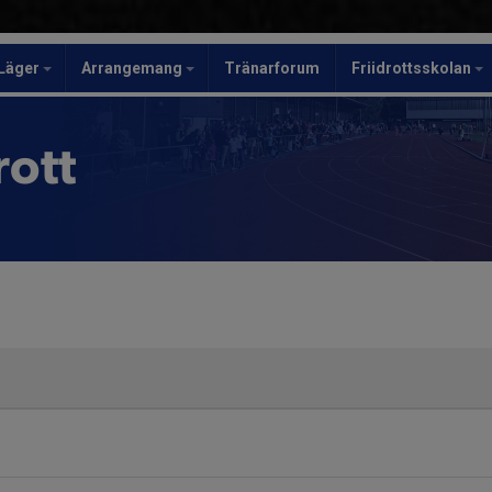
Läger
Arrangemang
Tränarforum
Friidrottsskolan
rott