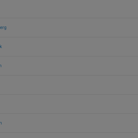
erg
k
n
n