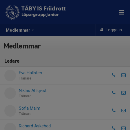
TÄBY IS Friidrott
Löpargrupp Junior
Logga in
Medlemmar
Medlemmar
Ledare
Eva Hallsten
Tränare
Niklas Ahlqvist
Tränare
Sofia Malm
Tränare
Richard Askehed