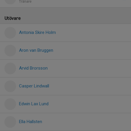
Tränare
Utövare
Antonia Skire Holm
Aron van Bruggen
Arvid Brorsson
Casper Lindwall
Edwin Lax Lund
Ella Hallsten