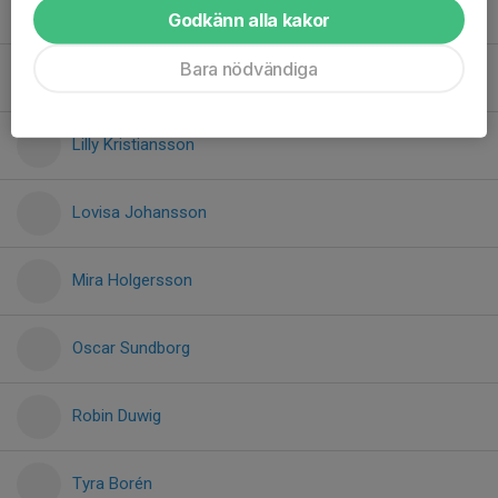
Iris Ahlqvist
Godkänn alla kakor
Bara nödvändiga
Lea Hjälm
Lilly Kristiansson
Lovisa Johansson
Mira Holgersson
Oscar Sundborg
Robin Duwig
Tyra Borén