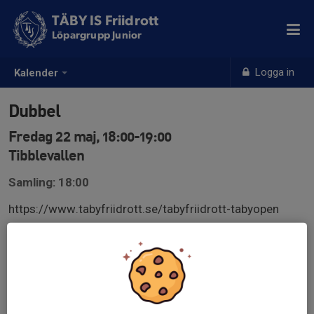
TÄBY IS Friidrott
Löpargrupp Junior
Logga in
Kalender
Dubbel
Fredag 22 maj, 18:00-19:00
Tibblevallen
Samling: 18:00
https://www.tabyfriidrott.se/tabyfriidrott-tabyopen