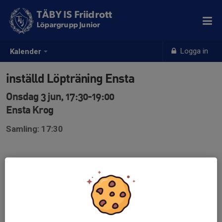
TÄBY IS Friidrott
Löpargrupp Junior
Logga in
Kalender
inställd Löpträning Ensta
Onsdag 3 jun, 17:30-19:00
Ensta Krog
Samling: 17:30