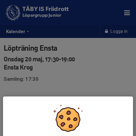
TÄBY IS Friidrott
Löpargrupp Junior
Logga in
Kalender
Löpträning Ensta
Onsdag 20 maj, 17:30-19:00
Ensta Krog
Samling: 17:30