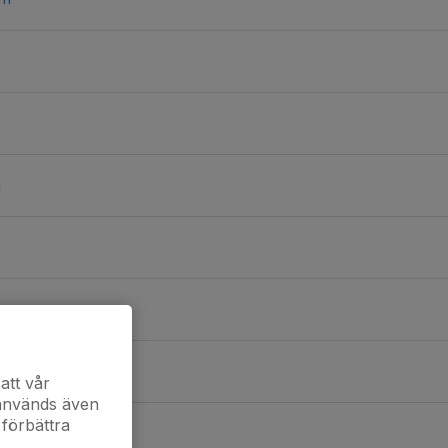
g
att vår
 används även
 förbättra