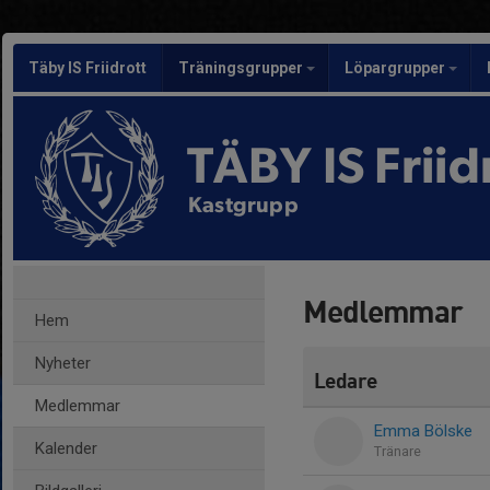
Täby IS Friidrott
Träningsgrupper
Löpargrupper
TÄBY IS Friid
Kastgrupp
Medlemmar
Hem
Nyheter
Ledare
Medlemmar
Emma Bölske
Kalender
Tränare