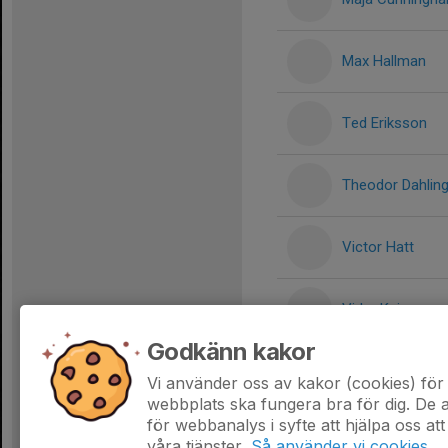
Max Hallman
Ted Eriksson
Theodor Dahlin
Victor Hatt
Vidar Kaiser
Godkänn kakor
Wilhelm Meeths
Vi använder oss av kakor (cookies) för 
webbplats ska fungera bra för dig. De
för webbanalys i syfte att hjälpa oss att
våra tjänster.
Så använder vi cookies