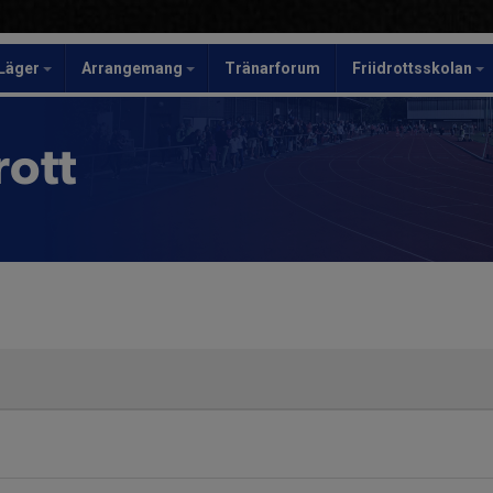
Läger
Arrangemang
Tränarforum
Friidrottsskolan
rott