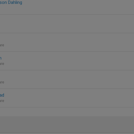
son Dahling
are
n
are
are
ad
are