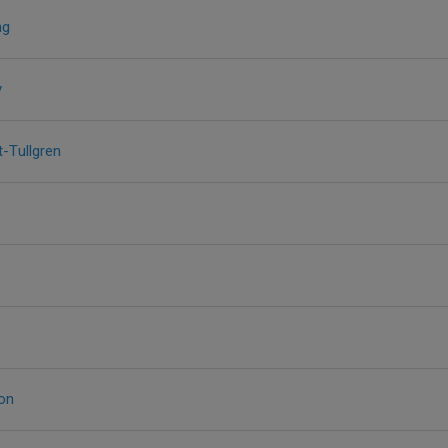
ng
y
t-Tullgren
son