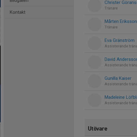
Bildgalleri
Christer Görans
Tränare
Kontakt
Mårten Eriksson
Tränare
Eva Gränström
Assisterande trän
David Andersso
Assisterande trän
Gunilla Kaiser
Assisterande trän
Madeleine Löfbl
Assisterande trän
Utövare