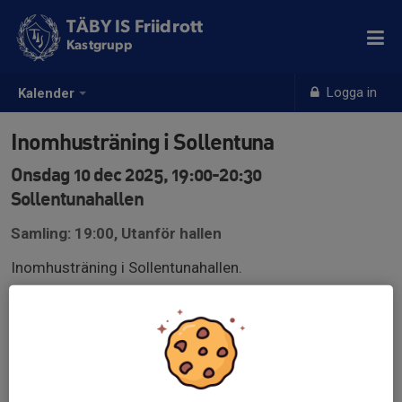
TÄBY IS Friidrott
Kastgrupp
Logga in
Kalender
Inomhusträning i Sollentuna
Onsdag 10 dec 2025, 19:00-20:30
Sollentunahallen
Samling: 19:00, Utanför hallen
Inomhusträning i Sollentunahallen.
Ta med vattenflaska, inomhusskor samt rena kastskor
om ni har. Begränsat antal platser, först till kvarn i
Svenska Lag gäller.