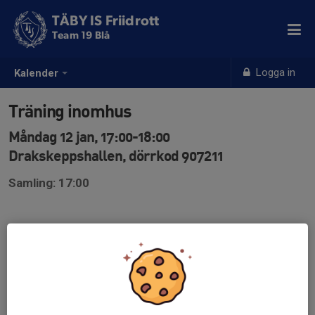
TÄBY IS Friidrott
Team 19 Blå
Logga in
Kalender
Träning inomhus
Måndag 12 jan, 17:00-18:00
Drakskeppshallen, dörrkod 907211
Samling: 17:00