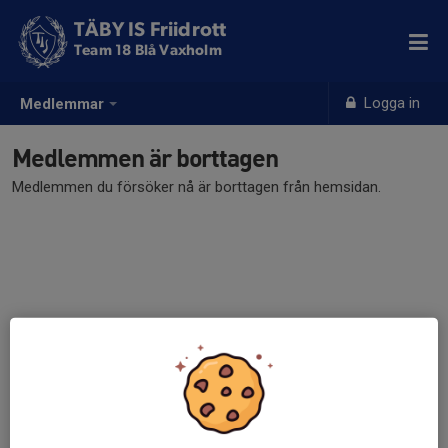
TÄBY IS Friidrott
Team 18 Blå Vaxholm
Logga in
Medlemmar
Medlemmen är borttagen
Medlemmen du försöker nå är borttagen från hemsidan.