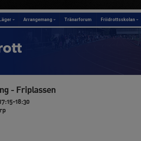
Läger
Arrangemang
Tränarforum
Friidrottsskolan
rott
ing - Friplassen
17:15-18:30
orp