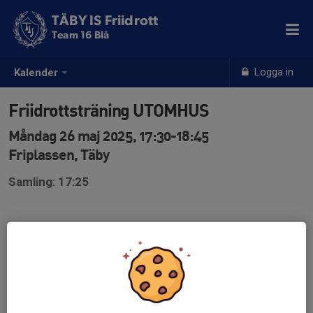
TÄBY IS Friidrott
Team 16 Blå
Logga in
Kalender
Friidrottsträning UTOMHUS
Måndag 26 maj 2025, 17:30-18:45
Friplassen, Täby
Samling: 17:25