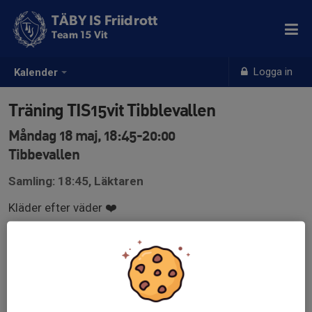
TÄBY IS Friidrott
Team 15 Vit
Logga in
Kalender
Träning TIS15vit Tibblevallen
Måndag 18 maj, 18:45-20:00
Tibbevallen
Samling: 18:45, Läktaren
Kläder efter väder ❤️
Viktigt - Föräldrar ansvarar för sina barn på arenan före
och efter träningspasset