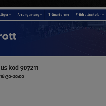
Läger
Arrangemang
Tränarforum
Friidrottsskolan
rott
us kod 907211
 18:30-20:00