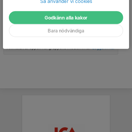
anmäld till.
Så använder vi cookies
Mer info och länk till anmälan:
Godkänn alla kakor
https://bauhausgalan.se/youth
Bara nödvändiga
bauhausgalan.se/youth
Anmälan är öppen för gruppens medlemmar.
Logga in här