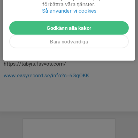
förbättra våra tjänster.
FUNKTIONÄRER BEHÖVS
Så använder vi cookies
Vi måste få med oss funktionärer till varje deltävling.
Alla vårdnadshavare behöver hjälpa till som funktionärer
Godkänn alla kakor
varje år, passa på att göra det på den roliga
Stockholmskampen!
Bara nödvändiga
Funktionärsanmälan sker i Favvos, välj
”Stockholmskampen delmatch 2 Hässelby”:
https://tabyis.favvos.com/
www.easyrecord.se/info?c=6GgOKK