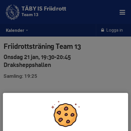
TÄBY IS Friidrott
Team 13
Logga in
Kalender
Friidrottsträning Team 13
Onsdag 21 jan, 19:30-20:45
Draksheppshallen
Samling: 19:25