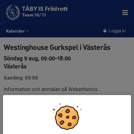
TÄBY IS Friidrott
Team 10/11
Logga in
Kalender
Westinghouse Gurkspel i Västerås
Söndag 9 aug, 09:00-18:00
Västerås
Samling: 09:00
Information och anmälan på Webathletics.