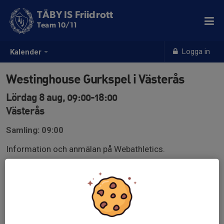
TÄBY IS Friidrott
Team 10/11
Logga in
Kalender
Westinghouse Gurkspel i Västerås
Lördag 8 aug, 09:00-18:00
Västerås
Samling: 09:00
Information och anmälan på Webathletics.