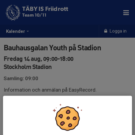
TÄBY IS Friidrott
Team 10/11
Logga in
Kalender
Bauhausgalan Youth på Stadion
Fredag 14 aug, 09:00-18:00
Stockholm Stadion
Samling: 09:00
Information och anmälan på EasyRecord.