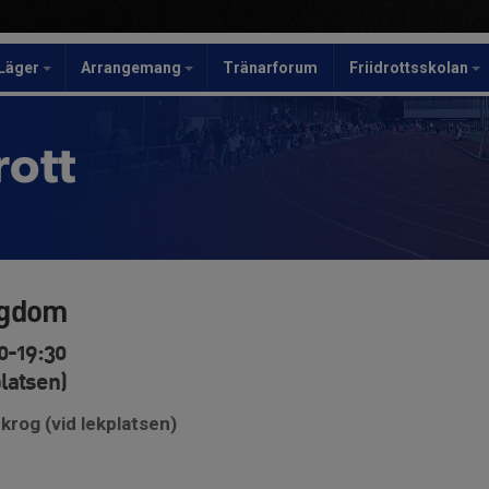
Läger
Arrangemang
Tränarforum
Friidrottsskolan
rott
ngdom
0-19:30
platsen)
krog (vid lekplatsen)