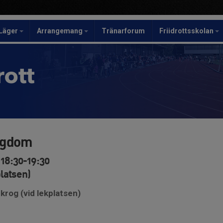
Läger
Arrangemang
Tränarforum
Friidrottsskolan
rott
ngdom
18:30-19:30
platsen)
krog (vid lekplatsen)