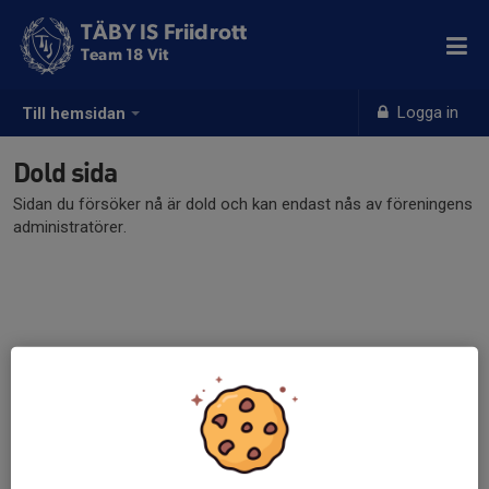
TÄBY IS Friidrott
Team 18 Vit
Logga in
Till hemsidan
Dold sida
Sidan du försöker nå är dold och kan endast nås av föreningens
administratörer.